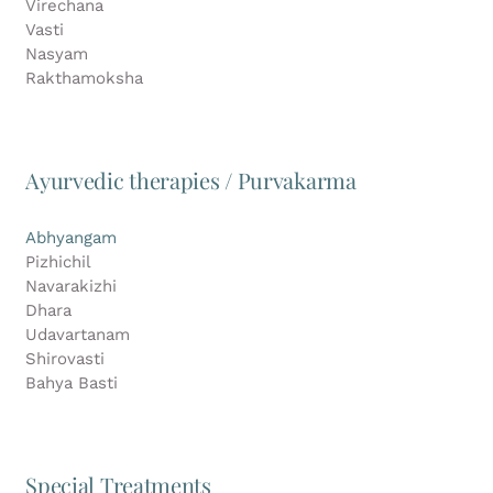
Virechana
Vasti
Nasyam
Rakthamoksha
Ayurvedic therapies / Purvakarma
Abhyangam
Pizhichil
Navarakizhi
Dhara
Udavartanam
Shirovasti
Bahya Basti
Special Treatments