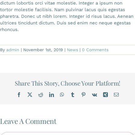
dictum lobortis orci vitae molestie. Integer a ipsum non
tortor molestie facilisis. Nam pulvinar lacus quis egestas
pharetra. Donec ut nibh lorem. Integer id risus lacus. Aenean
ultrices tincidunt dictum. Duis sed enim nec neque egestas
rhoncus.
By
admin
|
November 1st, 2019
|
News
|
0 Comments
Share This Story, Choose Your Platform!
Facebook
X
Reddit
LinkedIn
WhatsApp
Tumblr
Pinterest
Vk
Xing
Email
Leave A Comment
Comment