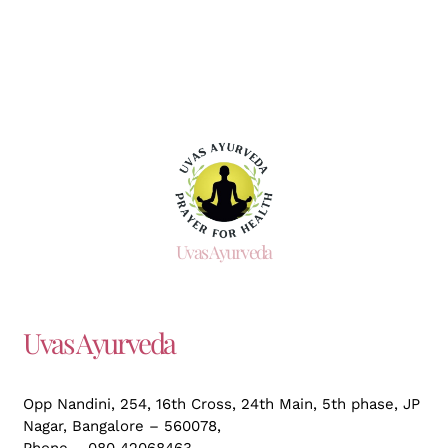
Uvas Ayurveda
Uvas Ayurveda
Opp Nandini, 254, 16th Cross, 24th Main, 5th phase, JP
Nagar,
Bangalore – 560078,
Phone – 080 42068463,