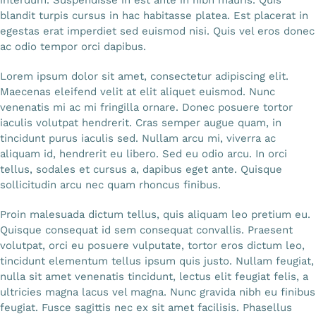
interdum. Suspendisse in est ante in nibh mauris. Quis
blandit turpis cursus in hac habitasse platea. Est placerat in
egestas erat imperdiet sed euismod nisi. Quis vel eros donec
ac odio tempor orci dapibus.
Lorem ipsum dolor sit amet, consectetur adipiscing elit.
Maecenas eleifend velit at elit aliquet euismod. Nunc
venenatis mi ac mi fringilla ornare. Donec posuere tortor
iaculis volutpat hendrerit. Cras semper augue quam, in
tincidunt purus iaculis sed. Nullam arcu mi, viverra ac
aliquam id, hendrerit eu libero. Sed eu odio arcu. In orci
tellus, sodales et cursus a, dapibus eget ante. Quisque
sollicitudin arcu nec quam rhoncus finibus.
Proin malesuada dictum tellus, quis aliquam leo pretium eu.
Quisque consequat id sem consequat convallis. Praesent
volutpat, orci eu posuere vulputate, tortor eros dictum leo,
tincidunt elementum tellus ipsum quis justo. Nullam feugiat,
nulla sit amet venenatis tincidunt, lectus elit feugiat felis, a
ultricies magna lacus vel magna. Nunc gravida nibh eu finibus
feugiat. Fusce sagittis nec ex sit amet facilisis. Phasellus