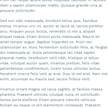
Proin nec neque iaculis tellus vulputate faucibus. In facilisis
diam a sapien ullamcorper mattis. Quisque gravida urna ac
posuere sollicitudin.
Sed non odio malesuada, tincidunt tellus quis, faucibus
metus. Vivamus orci mi, auctor ac lacus at, lacinia porttitor
arcu. Aliquam purus lectus, venenatis ut nisi a, aliquet
aliquet massa. Etiam dictum porta malesuada. Mauris sit
amet tempor augue, dapibus imperdiet ex. Proin nec
ullamcorper ex. Nunc fermentum sollicitudin felis, ac feugiat
dui malesuada ac. Nulla pellentesque leo vitae sapien
placerat mattis. Vestibulum velit nibh, tristique ut tellus
vitae, volutpat auctor quam. Vivamus pretium, felis vitae
pellentesque condimentum, lorem turpis ultricies lectus,
hendrerit viverra felis velit ac erat. Duis id nisl erat. Nam nisl
enim, accumsan eu mauris sed, iaculis finibus velit.
Vivamus ornare magna vel lacus sagittis, at facilisis massa
pharetra. Praesent ultricies volutpat nulla, et sollicitudin
lectus porta eleifend. Etiam posuere lobortis vehicula.
Nullam eu neque ut elit elementum consequat. Praesent