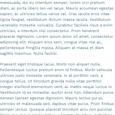
malesuada, dui eu interdum semper, lorem orci pretium
diam, ac porta libero leo vel lacus. Mauris accumsan egestas
sapien, ac ultricies tellus varius vel. Cras iaculis eros vitae
ligula feugiat, vestibulum dictum massa iaculis. Vestibulum
venenatis molestie convallis. Curabitur facilisis risus a enim
ultricies, a interdum nisl consectetur. Proin hendrerit
placerat dignissim. Lorem ipsum dolor sit amet, consectetur
adipiscing elit. Aliquam eros sem, congue vitae nisl ac,
pellentesque fringilla massa. Aliquam at massa et diam
sagittis maximus. Nulla facilisi.
Praesent eget tristique lacus. Morbi non aliquet nulla.
Pellentesque luctus pretium enim id finibus. Morbi vehicula
ultrices justo molestie venenatis. In at porttitor velit, a
congue tellus. Ut tincidunt gravida nulla vitae porttitor.
Integer eleifend elementum velit, ac mattis neque luctus in.
Vestibulum id ex molestie, auctor eros non, bibendum purus.
Aenean laoreet egestas dignissim. Mauris lectus purus,
ultricies et malesuada sed, dapibus vitae purus. Proin finibus
semper lectus. Quisque placerat tincidunt arcu non pulvinar.