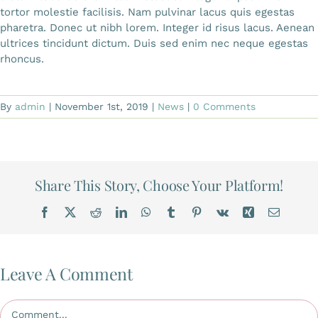
tortor molestie facilisis. Nam pulvinar lacus quis egestas
pharetra. Donec ut nibh lorem. Integer id risus lacus. Aenean
ultrices tincidunt dictum. Duis sed enim nec neque egestas
rhoncus.
By
admin
|
November 1st, 2019
|
News
|
0 Comments
Share This Story, Choose Your Platform!
Facebook
X
Reddit
LinkedIn
WhatsApp
Tumblr
Pinterest
Vk
Xing
Email
Leave A Comment
Comment