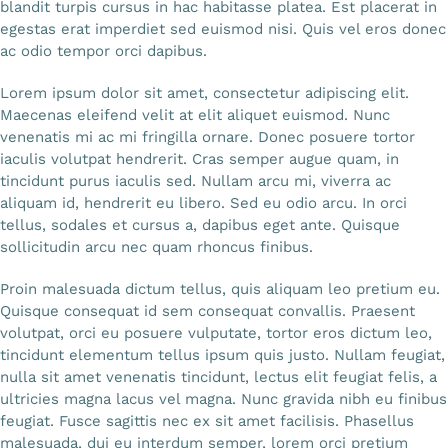
blandit turpis cursus in hac habitasse platea. Est placerat in
egestas erat imperdiet sed euismod nisi. Quis vel eros donec
ac odio tempor orci dapibus.
Lorem ipsum dolor sit amet, consectetur adipiscing elit.
Maecenas eleifend velit at elit aliquet euismod. Nunc
venenatis mi ac mi fringilla ornare. Donec posuere tortor
iaculis volutpat hendrerit. Cras semper augue quam, in
tincidunt purus iaculis sed. Nullam arcu mi, viverra ac
aliquam id, hendrerit eu libero. Sed eu odio arcu. In orci
tellus, sodales et cursus a, dapibus eget ante. Quisque
sollicitudin arcu nec quam rhoncus finibus.
Proin malesuada dictum tellus, quis aliquam leo pretium eu.
Quisque consequat id sem consequat convallis. Praesent
volutpat, orci eu posuere vulputate, tortor eros dictum leo,
tincidunt elementum tellus ipsum quis justo. Nullam feugiat,
nulla sit amet venenatis tincidunt, lectus elit feugiat felis, a
ultricies magna lacus vel magna. Nunc gravida nibh eu finibus
feugiat. Fusce sagittis nec ex sit amet facilisis. Phasellus
malesuada, dui eu interdum semper, lorem orci pretium