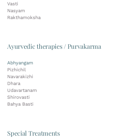
Vasti
Nasyam
Rakthamoksha
Ayurvedic therapies / Purvakarma
Abhyangam
Pizhichil
Navarakizhi
Dhara
Udavartanam
Shirovasti
Bahya Basti
Special Treatments