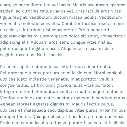
diam, ac porta libero leo vel lacus. Mauris accumsan egestas
sapien, ac ultricies tellus varius vel. Cras iaculis eros vitae
ligula feugiat, vestibulum dictum massa iaculis. Vestibulum
venenatis molestie convallis. Curabitur facilisis risus a enim
ultricies, a interdum nisl consectetur. Proin hendrerit
placerat dignissim. Lorem ipsum dolor sit amet, consectetur
adipiscing elit. Aliquam eros sem, congue vitae nisl ac,
pellentesque fringilla massa. Aliquam at massa et diam
sagittis maximus. Nulla facilisi.
Praesent eget tristique lacus. Morbi non aliquet nulla.
Pellentesque luctus pretium enim id finibus. Morbi vehicula
ultrices justo molestie venenatis. In at porttitor velit, a
congue tellus. Ut tincidunt gravida nulla vitae porttitor.
Integer eleifend elementum velit, ac mattis neque luctus in.
Vestibulum id ex molestie, auctor eros non, bibendum purus.
Aenean laoreet egestas dignissim. Mauris lectus purus,
ultricies et malesuada sed, dapibus vitae purus. Proin finibus
semper lectus. Quisque placerat tincidunt arcu non pulvinar.
Proin nec neque iaculis tellus vulputate faucibus. In facilisis