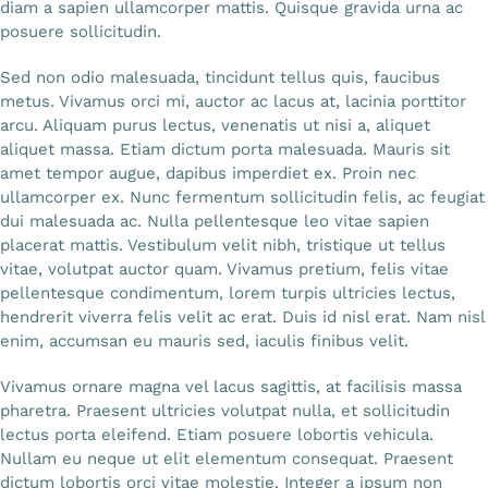
diam a sapien ullamcorper mattis. Quisque gravida urna ac
posuere sollicitudin.
Sed non odio malesuada, tincidunt tellus quis, faucibus
metus. Vivamus orci mi, auctor ac lacus at, lacinia porttitor
arcu. Aliquam purus lectus, venenatis ut nisi a, aliquet
aliquet massa. Etiam dictum porta malesuada. Mauris sit
amet tempor augue, dapibus imperdiet ex. Proin nec
ullamcorper ex. Nunc fermentum sollicitudin felis, ac feugiat
dui malesuada ac. Nulla pellentesque leo vitae sapien
placerat mattis. Vestibulum velit nibh, tristique ut tellus
vitae, volutpat auctor quam. Vivamus pretium, felis vitae
pellentesque condimentum, lorem turpis ultricies lectus,
hendrerit viverra felis velit ac erat. Duis id nisl erat. Nam nisl
enim, accumsan eu mauris sed, iaculis finibus velit.
Vivamus ornare magna vel lacus sagittis, at facilisis massa
pharetra. Praesent ultricies volutpat nulla, et sollicitudin
lectus porta eleifend. Etiam posuere lobortis vehicula.
Nullam eu neque ut elit elementum consequat. Praesent
dictum lobortis orci vitae molestie. Integer a ipsum non